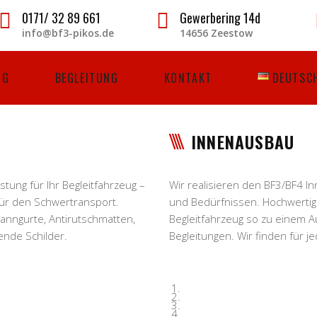
0171/ 32 89 661
Gewerbering 14d
info@bf3-pikos.de
14656 Zeestow
NG
BEGLEITUNG
KONTAKT
DEUTSC
INNENAUSBAU
tung für Ihr Begleitfahrzeug –
Wir realisieren den BF3/BF4 
für den Schwertransport.
und Bedürfnissen. Hochwertig 
panngurte, Antirutschmatten,
Begleitfahrzeug so zu einem 
ende Schilder.
Begleitungen. Wir finden für 